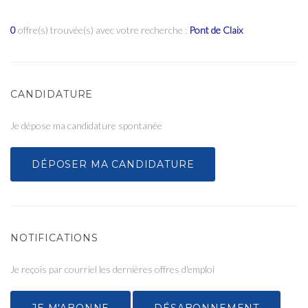
0
offre(s) trouvée(s) avec votre recherche :
Pont de Claix
CANDIDATURE
Je dépose ma candidature spontanée
DÉPOSER MA CANDIDATURE
NOTIFICATIONS
Je reçois par courriel les dernières offres d'emploi